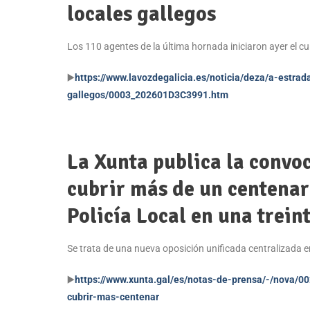
locales gallegos
Los 110 agentes de la última hornada iniciaron ayer el c
▶️
https://www.lavozdegalicia.es/noticia/deza/a-estra
gallegos/0003_202601D3C3991.htm
La Xunta publica la convoc
cubrir más de un centenar
Policía Local en una trei
Se trata de una nueva oposición unificada centralizada 
▶️
https://www.xunta.gal/es/notas-de-prensa/-/nova/0
cubrir-mas-centenar