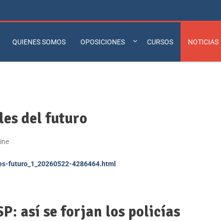
QUIENES SOMOS
OPOSICIONES
CURSOS
NOTICIAS
les del futuro
ine
ales-futuro_1_20260522-4286464.html
P: así se forjan los policías