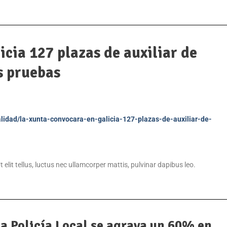
cia 127 plazas de auxiliar de
as pruebas
alidad/la-xunta-convocara-en-galicia-127-plazas-de-auxiliar-de-
 elit tellus, luctus nec ullamcorper mattis, pulvinar dapibus leo.
 la Policía Local se agrava un 60% en