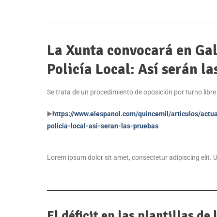
La Xunta convocará en Gali
Policía Local: Así serán l
Se trata de un procedimiento de oposición por turno libre
▶️
https://www.elespanol.com/quincemil/articulos/actu
policia-local-asi-seran-las-pruebas
Lorem ipsum dolor sit amet, consectetur adipiscing elit. Ut
El déficit en las plantillas de